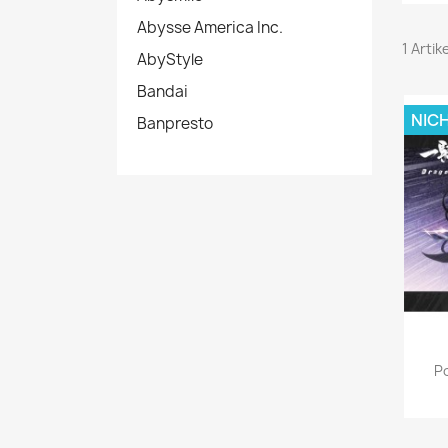
Abysse America Inc.
1 Artik
AbyStyle
Bandai
NIC
Banpresto
Po