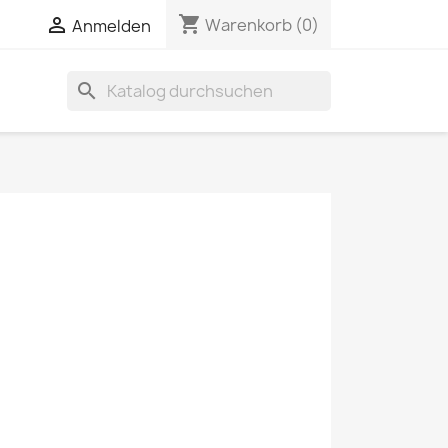
shopping_cart


Warenkorb
(0)
Anmelden
search