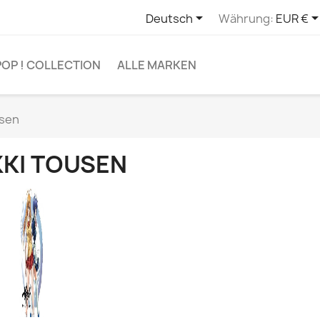

Deutsch
Währung:
EUR €
POP ! COLLECTION
ALLE MARKEN
usen
KKI TOUSEN