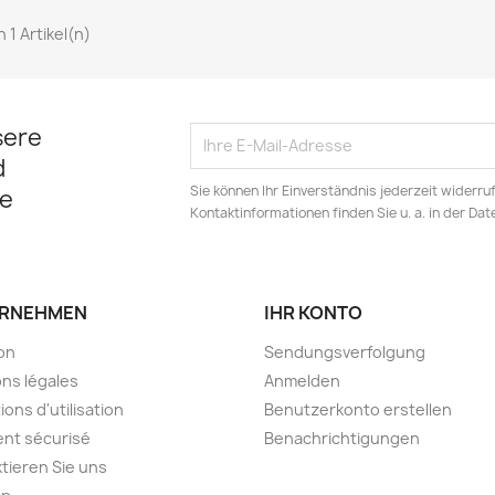
on 1 Artikel(n)
sere
d
Sie können Ihr Einverständnis jederzeit widerru
e
Kontaktinformationen finden Sie u. a. in der Da
RNEHMEN
IHR KONTO
son
Sendungsverfolgung
ns légales
Anmelden
ions d'utilisation
Benutzerkonto erstellen
nt sécurisé
Benachrichtigungen
tieren Sie uns