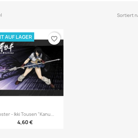
el
Sortiert n
HT AUF LAGER
favorite_border
Vorschau

ster - Ikki Tousen "Kanu...
4,60 €