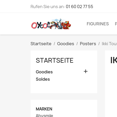
Rufen Sie uns an:
01 60 02 77 55
FIGURINES
Startseite
Goodies
Posters
Ikki To
I
STARTSEITE

Goodies
Soldes
MARKEN
Abysmile